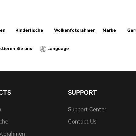
ten
Kindertische
Wolkenfotorahmen
Marke
Gem
News Center
ktieren Sie uns
Language
CTS
SUPPORT
n
Support Center
sche
Contact Us
otorahmen