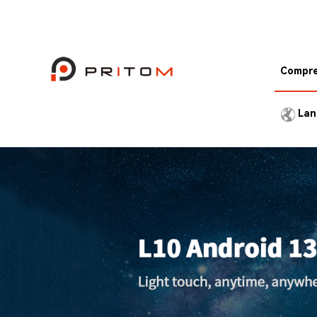
Compr
P30H
Lan