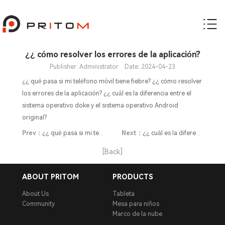
¿¿ cómo resolver los errores de la aplicación?
Publisher: Administrator Date: 2024-04-23
¿¿ qué pasa si mi teléfono móvil tiene fiebre? ¿¿ cómo resolver
los errores de la aplicación? ¿¿ cuál es la diferencia entre el
sistema operativo doke y el sistema operativo Android
original?
Prev：
¿¿ qué pasa si mi teléfono móvil tiene fiebre?
Next：
¿¿ cuál es la diferencia entre el sistema operativo doke y el sistema operativo Android original?
[Back]
ABOUT PRITOM
PRODUCTS
About Us
Tableta
Community
Mesa para niños
Marco de la nube