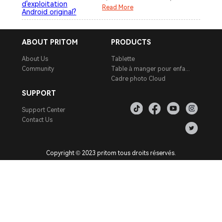
auffe? Comment résoudre les
Read More
erreurs d'application? Quelle
est la différence entre doke o
s et le système d'exploitation
ABOUT PRITOM
PRODUCTS
Android original?
About Us
Tablette
Community
Table à manger pour enfants
Cadre photo Cloud
SUPPORT
Support Center
Contact Us
Copyright © 2023 pritom tous droits réservés.