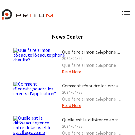
News Center
Que faire si mon téléphone chauffe?
2024-04-23
Que faire si mon téléphone ch
auffe? Comment résoudre les
Read More
erreurs d'application? Quelle
est la différence entre doke o
Comment résoudre les erreurs d'application?
s et le système d'exploitation
2024-04-23
Android original?
Que faire si mon téléphone ch
auffe? Comment résoudre les
Read More
erreurs d'application? Quelle
est la différence entre doke o
Quelle est la différence entre doke os et le système d'exploitation Android original?
s et le système d'exploitation
2024-04-23
Android original?
Que faire si mon téléphone ch