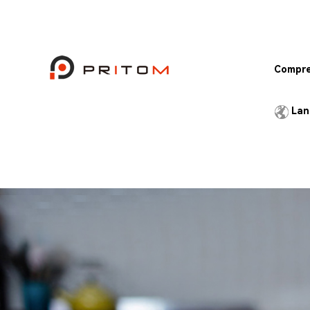
Compr
K10
Lan